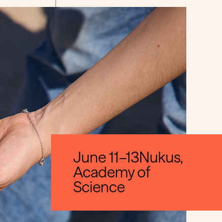
S
June 11–13Nukus,
Academy of
Science