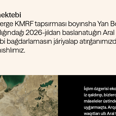
mektebi
zlerge KMRF tapsırması boyınsha Yan 
lıǵındaǵı 2026-jıldan baslanatuǵın Aral
i baǵdarlamasın járiyalap atırǵanımız
shlımız.
Íqlım ózgerisi e
iz qaldırıp, bizle
máseleler ústinde 
uyǵarmaqta. Arq
waqıtları ullı Ara