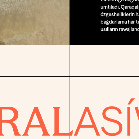
umtıladı. Qaraqa
ózgesheliklerin h
baǵdarlama hár tú
usılların rawajlan