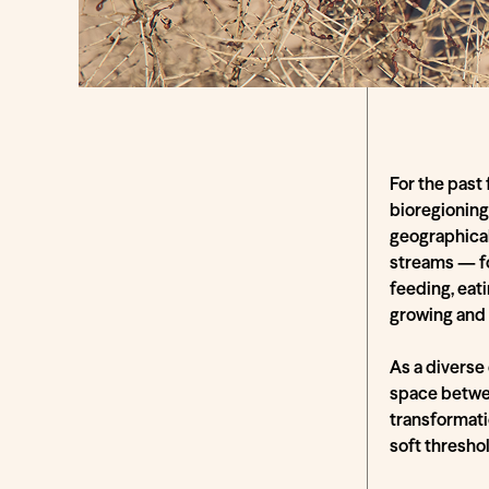
For the past 
bioregioning
geographical
streams — fo
feeding, eati
growing and 
As a diverse
space betwee
transformati
soft thresho