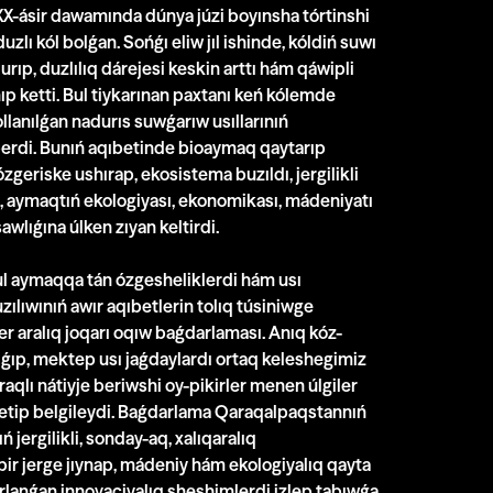
 XX-ásir dawamında dúnya júzi boyınsha tórtinshi
duzlı kól bolǵan. Sońǵı eliw jıl ishinde, kóldiń suwı
rıp, duzlılıq dárejesi keskin arttı hám qáwipli
ıp ketti. Bul tiykarınan paxtanı keń kólemde
ollanılǵan nadurıs suwǵarıw usıllarınıń
berdi. Bunıń aqıbetinde bioaymaq qaytarıp
geriske ushırap, ekosistema buzıldı, jergilikli
a, aymaqtıń ekologiyası, ekonomikası, mádeniyatı
wlıǵına úlken zıyan keltirdi.
ul aymaqqa tán ózgesheliklerdi hám usı
ılıwınıń awır aqıbetlerin tolıq túsiniwge
er aralıq joqarı oqıw baǵdarlaması. Anıq kóz-
ıǵıp, mektep usı jaǵdaylardı ortaq keleshegimiz
raqlı nátiyje beriwshi oy-pikirler menen úlgiler
ı etip belgileydi. Baǵdarlama Qaraqalpaqstannıń
jergilikli, sonday-aq, xalıqaralıq
bir jerge jıynap, mádeniy hám ekologiyalıq qayta
rlanǵan innovaciyalıq sheshimlerdi izlep tabıwǵa