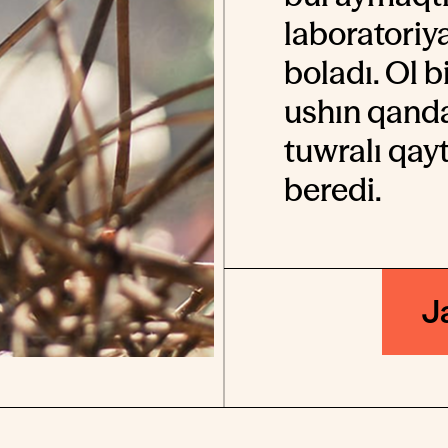
laboratoriy
boladı. Ol 
ushın qanda
tuwralı qay
beredi.
J