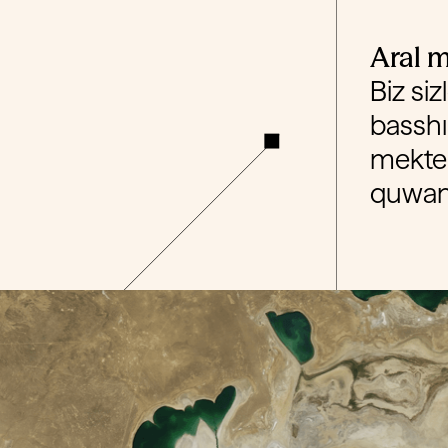
Aral 
Biz si
basshı
mekteb
quwanı