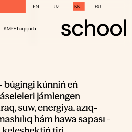
EN
UZ
KK
RU
KMRF haqqında
 búgingi kúnniń eń
áseleleri jámlengen
raq, suw, energiya, azıq-
mashılıq hám hawa sapası -
keleshektiń tiri