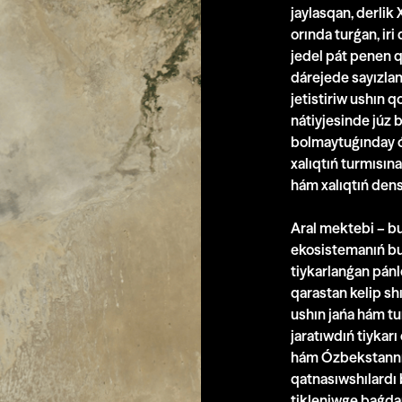
jaylasqan, derlik
orında turǵan, iri 
jedel pát penen qu
dárejede sayızlan
jetistiriw ushın q
nátiyjesinde júz 
bolmaytuǵınday óz
xalıqtıń turmısın
hám xalıqtıń densa
Aral mektebi – b
ekosistemanıń buz
tiykarlanǵan pánl
qarastan kelip sh
ushın jańa hám tu
jaratıwdıń tiykar
hám Ózbekstannıń 
qatnasıwshılardı 
tikleniwge baǵda