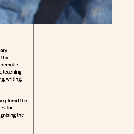
nary
 the
 thematic
, teaching,
g, writing,
 explored the
es for
ognising the