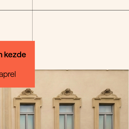
en kezde
aprel