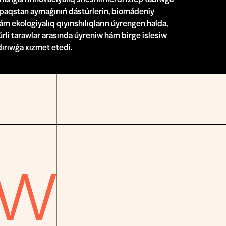
lpaqstan aymaǵınıń dástúrlerin, biomádeniy
ám ekologiyalıq qıyınshılıqların úyrengen halda,
rli tarawlar arasında úyreniw hám birge islesiw
dırıwǵa xızmet etedi.