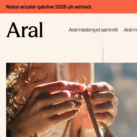
Kelesi arizalar qabılıwı 2026-jılı ashıladı.
Aral mádeniyet sammiti
Aral 