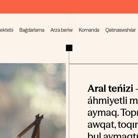
mektebi
Baǵdarlama
Arza beriw
Komanda
Qatınaswshılar
Aral teńizi
–
áhmiyetli m
aymaq. Topı
awqat, toqı
bul aymaqtı 