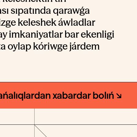
ası sıpatında qarawǵa
bizge keleshek áwladlar
y imkaniyatlar bar ekenligi
ta oylap kóriwge járdem
ańalıqlardan xabardar bolıń ↘