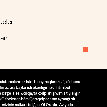
Boelen
dan
kosistemalarımız hám bioaymaqlarımızǵa óshpes
rdiń óz-ara baylanıslı ekenligimizdi hám bul
birge islesiwdi qayta kórip shıǵıwımız tiyisligin
a Ózbekstan hám Qaraqalpaqstan aymaǵı bir
l teńiziniń mákanı bolǵan. Ol Oraylıq Aziyada